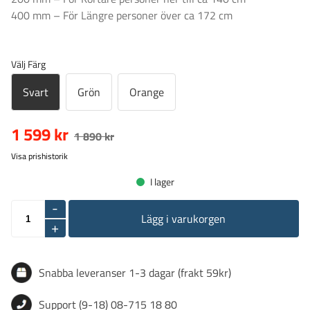
400 mm – För Längre personer över ca 172 cm
Välj Färg
Svart
Grön
Orange
1 599 kr
1 890 kr
Visa prishistorik
I lager
-
Lägg i varukorgen
+
Snabba leveranser 1-3 dagar (frakt 59kr)
Support (9-18) 08-715 18 80