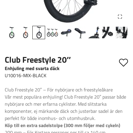
Club Freestyle 20″
Enhjuling med svarta däck
U10016-MIX-BLACK
Club Freestyle 20″ – För nybörjare och freestyleåkare
Vår mest populära enhjuling! Club Freestyle 20″ passar både
nybörjare och mer erfarna cyklister. Med slitstarka
komponenter, ej märkande däck och justerbar sadel är den
perfekt för både inomhus- och utomhusbruk.
Köp till en extra sadelstolpe (300 mm följer med cykeln)
200 mm – För Kortare personer ner till ca 140 cm