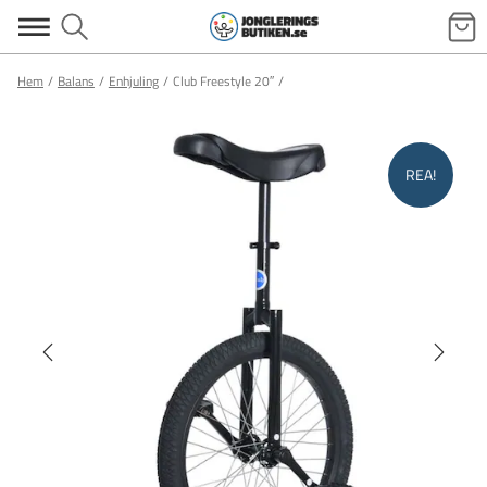
Hem
Balans
Enhjuling
Club Freestyle 20″
REA!