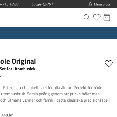
08-715 18 80
Google 4,9/5⭐
Mina Sidor
ole Original
Set för Utomhuslek
0
– Ett roligt och enkelt spel för alla åldrar! Perfekt för både
 utomhusbruk. Samla poäng genom att pricka hålet med
och utmana vänner och familj i detta klassiska precisionsspel!
749 kr