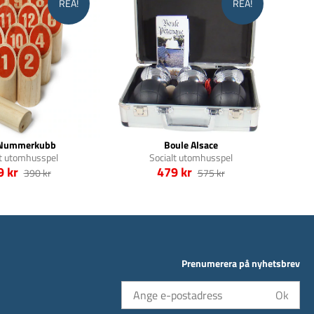
REA!
REA!
 Nummerkubb
Boule Alsace
t utomhusspel
Socialt utomhusspel
9 kr
479 kr
390 kr
575 kr
Prenumerera på nyhetsbrev
Ok