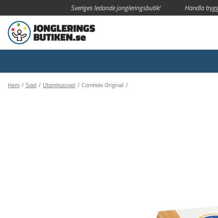
Sveriges ledande jongleringsbutik!
Handla trygg
Hem
Spel
Utomhusspel
Cornhole Original