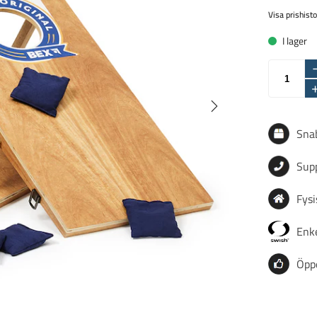
Visa prishisto
I lager
Snab
Sup
Fysi
Enke
Öpp