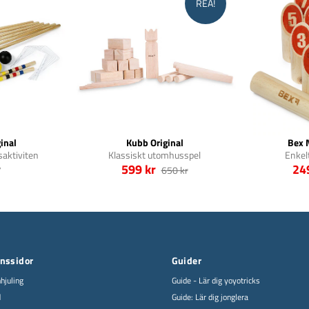
REA!
inal
Kubb Original
Bex
aktiviten
Klassiskt utomhusspel
Enkel
r
599 kr
24
650 kr
onssidor
Guider
hjuling
Guide - Lär dig yoyotricks
d
Guide: Lär dig jonglera