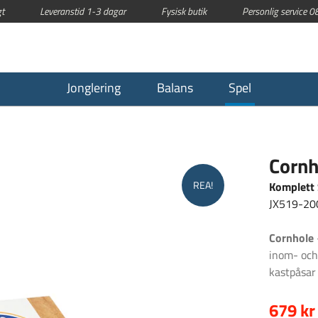
t
Leveranstid 1-3 dagar
Fysisk butik
Personlig service 
Jonglering
Balans
Spel
Cornh
REA!
Komplett 
JX519-20
Cornhole
inom- och
kastpåsar 
679 kr