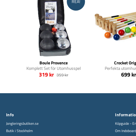
REA!
Boule Provence
Crocket Orig
Komplett Set för Utomhusspel
Perfekta utomhus
319 kr
699 k
359 kr
Info
Informati
Jongleringsbutiken.se
Köpguide - En
Butik i Stockholm
Om Indoboar